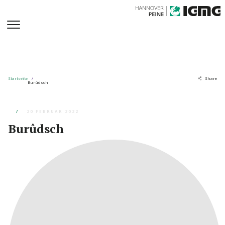
Startseite
Share
Burûdsch
20 FEBRUAR 2022
Burûdsch